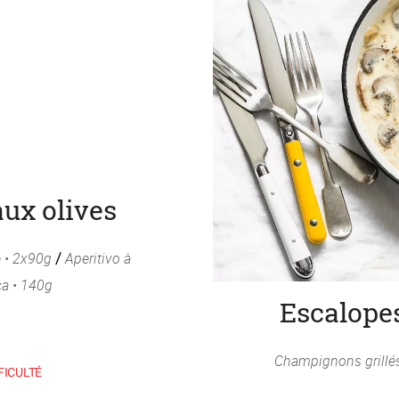
aux olives
 • 2x90g
/
Aperitivo à
ca • 140g
Escalope
Champignons grillés 
FICULTÉ