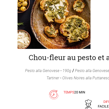
Chou-fleur au pesto et 
Pesto alla Genovese • 190g
/
Pesto alla Genovese
Tartiner • Olives Noires alla Puttanes
TEMPS
20 MIN
DIF
FACILE