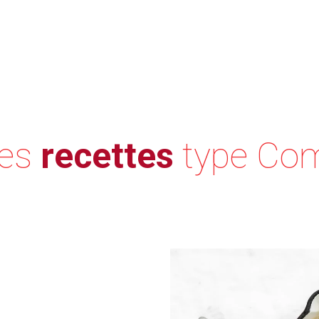
res
recettes
type Co