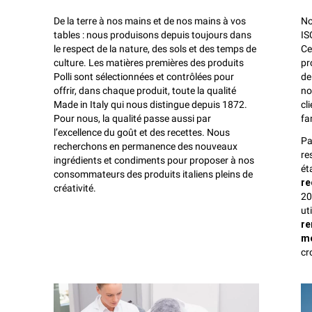
De la terre à nos mains et de nos mains à vos
No
tables : nous produisons depuis toujours dans
IS
le respect de la nature, des sols et des temps de
Ce
culture. Les matières premières des produits
pr
Polli sont sélectionnées et contrôlées pour
de
offrir, dans chaque produit, toute la qualité
no
Made in Italy qui nous distingue depuis 1872.
cl
Pour nous, la qualité passe aussi par
fa
l’excellence du goût et des recettes. Nous
Pa
recherchons en permanence des nouveaux
re
ingrédients et condiments pour proposer à nos
ét
consommateurs des produits italiens pleins de
re
créativité.
20
ut
re
mo
cr