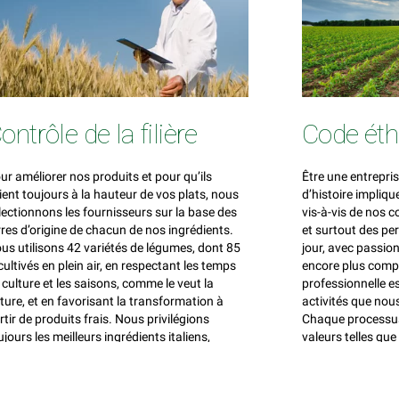
ontrôle de la filière
Code éth
ur améliorer nos produits et pour qu’ils
Être une entrepri
ient toujours à la hauteur de vos plats, nous
d’histoire impliq
lectionnons les fournisseurs sur la base des
vis-à-vis de nos 
rres d’origine de chacun de nos ingrédients.
et surtout des pe
us utilisons 42 variétés de légumes, dont 85
jour, avec passion
cultivés en plein air, en respectant les temps
encore plus compé
 culture et les saisons, comme le veut la
professionnelle es
ture, et en favorisant la transformation à
activités que nous
rtir de produits frais. Nous privilégions
Chaque processus 
ujours les meilleurs ingrédients italiens,
valeurs telles que 
mme les artichauts des Pouilles et de Sicile,
loyauté et le res
s champignons des cultures de Trévise, le
comme fondament
silic de la Ligurie, etc. Avec la plupart de nos
durable et respo