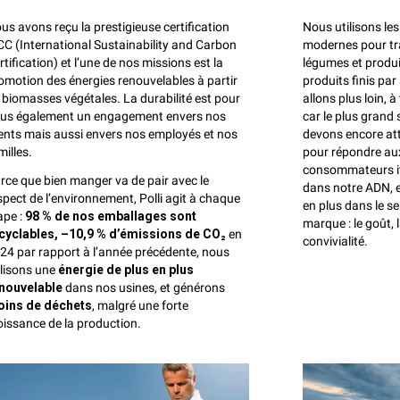
us avons reçu la prestigieuse certification
Nous utilisons les
CC (International Sustainability and Carbon
modernes pour tr
rtification) et l’une de nos missions est la
légumes et produi
omotion des énergies renouvelables à partir
produits finis pa
 biomasses végétales. La durabilité est pour
allons plus loin, à
us également un engagement envers nos
car le plus grand
ients mais aussi envers nos employés et nos
devons encore att
milles.
pour répondre au
consommateurs ita
rce que bien manger va de pair avec le
dans notre ADN, e
spect de l’environnement, Polli agit à chaque
en plus dans le s
ape :
98 % de nos emballages sont
marque : le goût, l
cyclables, –
10,9 % d’émissions de CO₂
en
convivialité.
24 par rapport à l’année précédente, nous
ilisons une
énergie de plus en plus
nouvelable
dans nos usines, et générons
ins de déchets
, malgré une forte
oissance de la production.