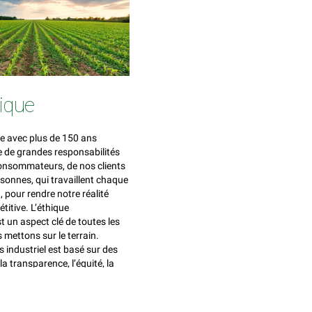
ique
se avec plus de 150 ans
ue de grandes responsabilités
consommateurs, de nos clients
rsonnes, qui travaillent chaque
, pour rendre notre réalité
titive. L’éthique
t un aspect clé de toutes les
 mettons sur le terrain.
industriel est basé sur des
la transparence, l’équité, la
pect que nous considérons
aux pour une croissance
nsable, sans compromis.