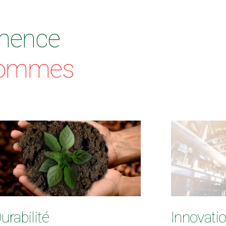
mmence
 sommes
urabilité
Innovati