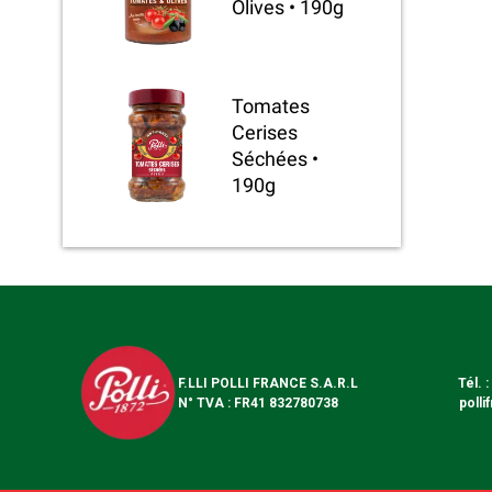
Olives • 190g
Tomates
Cerises
Séchées •
190g
F.LLI POLLI FRANCE S.A.R.L
Tél. 
N° TVA : FR41 832780738
polli