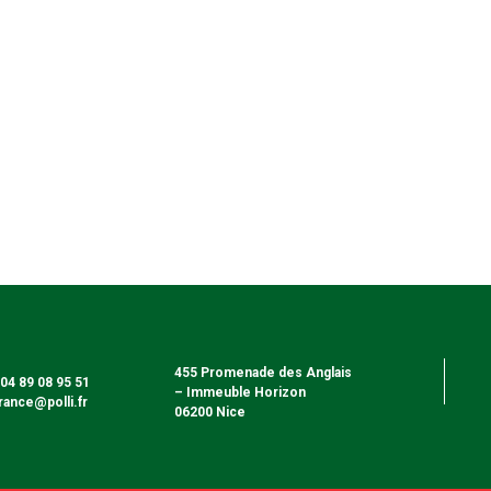
455 Promenade des Anglais
: 04 89 08 95 51
– Immeuble Horizon
france@polli.fr
06200 Nice