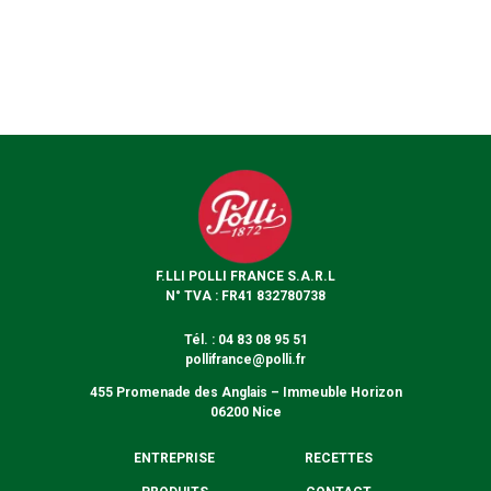
F.LLI POLLI FRANCE S.A.R.L
N° TVA : FR41 832780738
Tél. : 04 83 08 95 51
pollifrance@polli.fr
455 Promenade des Anglais – Immeuble Horizon
06200 Nice
ENTREPRISE
RECETTES