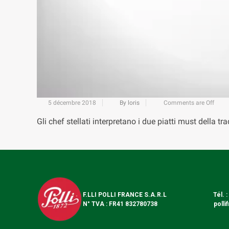
5 décembre 2018
By loris
Comments are Off
Gli chef stellati interpretano i due piatti must della 
F.LLI POLLI FRANCE S.A.R.L
Tél. 
N° TVA : FR41 832780738
polli